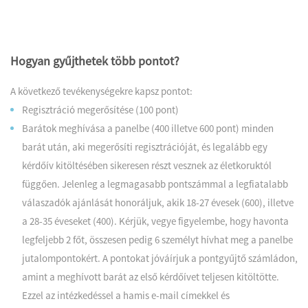
Hogyan gyűjthetek több pontot?
A következő tevékenységekre kapsz pontot:
Regisztráció megerősítése (100 pont)
Barátok meghívása a panelbe (400 illetve 600 pont) minden
barát után, aki megerősíti regisztrációját, és legalább egy
kérdőív kitöltésében sikeresen részt vesznek az életkoruktól
függően. Jelenleg a legmagasabb pontszámmal a legfiatalabb
válaszadók ajánlását honoráljuk, akik 18-27 évesek (600), illetve
a 28-35 éveseket (400). Kérjük, vegye figyelembe, hogy havonta
legfeljebb 2 főt, összesen pedig 6 személyt hívhat meg a panelbe
jutalompontokért. A pontokat jóváírjuk a pontgyűjtő számládon,
amint a meghívott barát az első kérdőívet teljesen kitöltötte.
Ezzel az intézkedéssel a hamis e-mail címekkel és