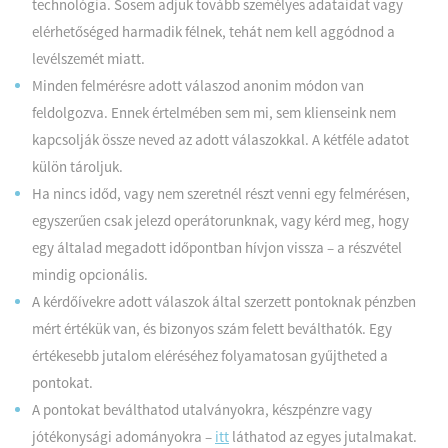
technológia. Sosem adjuk tovább személyes adataidat vagy
elérhetőséged harmadik félnek, tehát nem kell aggódnod a
levélszemét miatt.
Minden felmérésre adott válaszod anonim módon van
feldolgozva. Ennek értelmében sem mi, sem klienseink nem
kapcsolják össze neved az adott válaszokkal. A kétféle adatot
külön tároljuk.
Ha nincs időd, vagy nem szeretnél részt venni egy felmérésen,
egyszerűen csak jelezd operátorunknak, vagy kérd meg, hogy
egy általad megadott időpontban hívjon vissza – a részvétel
mindig opcionális.
A kérdőívekre adott válaszok által szerzett pontoknak pénzben
mért értékük van, és bizonyos szám felett beválthatók. Egy
értékesebb jutalom eléréséhez folyamatosan gyűjtheted a
pontokat.
A pontokat beválthatod utalványokra, készpénzre vagy
jótékonysági adományokra –
itt
láthatod az egyes jutalmakat.