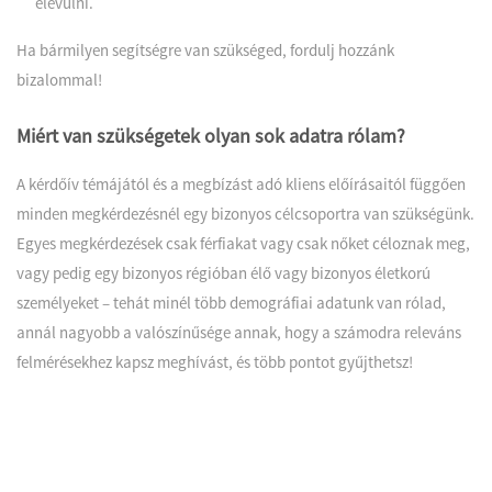
elévülni.
Ha bármilyen segítségre van szükséged, fordulj hozzánk
bizalommal!
Miért van szükségetek olyan sok adatra rólam?
A kérdőív témájától és a megbízást adó kliens előírásaitól függően
minden megkérdezésnél egy bizonyos célcsoportra van szükségünk.
Egyes megkérdezések csak férfiakat vagy csak nőket céloznak meg,
vagy pedig egy bizonyos régióban élő vagy bizonyos életkorú
személyeket – tehát minél több demográfiai adatunk van rólad,
annál nagyobb a valószínűsége annak, hogy a számodra releváns
felmérésekhez kapsz meghívást, és több pontot gyűjthetsz!