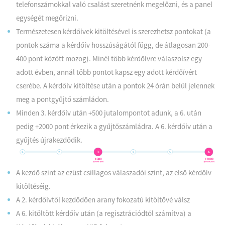
telefonszámokkal való csalást szeretnénk megelőzni, és a panel
egységét megőrizni.
Természetesen kérdőívek kitöltésével is szerezhetsz pontokat (a
pontok száma a kérdőív hosszúságától függ, de átlagosan 200-
400 pont között mozog). Minél több kérdőívre válaszolsz egy
adott évben, annál több pontot kapsz egy adott kérdőívért
cserébe. A kérdőív kitöltése után a pontok 24 órán belül jelennek
meg a pontgyűjtő számládon.
Minden 3. kérdőív után +500 jutalompontot adunk, a 6. után
pedig +2000 pont érkezik a gyűjtőszámládra. A 6. kérdőív után a
gyűjtés újrakezdődik.
A kezdő szint az ezüst csillagos válaszadói szint, az első kérdőív
kitöltéséig.
A 2. kérdőívtől kezdődően arany fokozatú kitöltővé válsz
A 6. kitöltött kérdőív után (a regisztrációdtól számítva) a