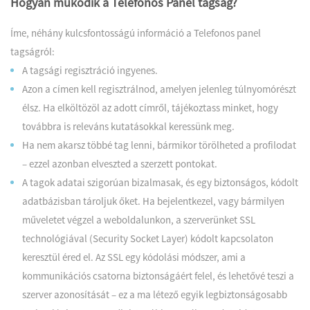
Hogyan működik a Telefonos Panel tagság?
Íme, néhány kulcsfontosságú információ a Telefonos panel
tagságról:
A tagsági regisztráció ingyenes.
Azon a címen kell regisztrálnod, amelyen jelenleg túlnyomórészt
élsz. Ha elköltözöl az adott címről, tájékoztass minket, hogy
továbbra is releváns kutatásokkal keressünk meg
.
Ha nem akarsz többé tag lenni, bármikor törölheted a profilodat
– ezzel azonban elveszted a szerzett pontokat.
A tagok adatai szigorúan bizalmasak, és egy biztonságos, kódolt
adatbázisban tároljuk őket. Ha bejelentkezel, vagy bármilyen
műveletet végzel a weboldalunkon, a szerverünket SSL
technológiával (Security Socket Layer) kódolt kapcsolaton
keresztül éred el. Az SSL egy kódolási módszer, ami a
kommunikációs csatorna biztonságáért felel, és lehetővé teszi a
szerver azonosítását – ez a ma létező egyik legbiztonságosabb