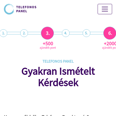
3.
6.
1.
2.
4.
5.
+500
+200
ajándék pont
ajándék po
TELEFONOS PANEL
Gyakran Ismételt
Kérdések