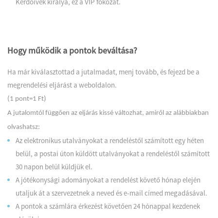
Kérdőívek királya, ez a VIP fokozat.
Hogy működik a pontok beváltása?
Ha már kiválasztottad a jutalmadat, menj tovább, és fejezd be a
megrendelési eljárást a weboldalon.
(1 pont=1 Ft)
A jutalomtól függően az eljárás kissé változhat, amiről az alábbiakban
olvashatsz:
Az elektronikus utalványokat a rendeléstől számított egy héten
belül, a postai úton küldött utalványokat a rendeléstől számított
30 napon belül küldjük el.
A jótékonysági adományokat a rendelést követő hónap elején
utaljuk át a szervezetnek a neved és e-mail címed megadásával.
A pontok a számlára érkezést követően 24 hónappal kezdenek