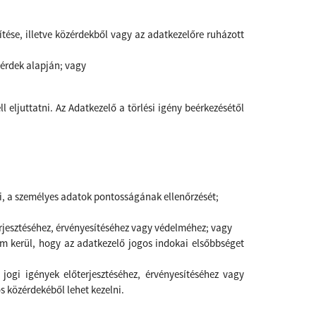
ítése, illetve közérdekből vagy az adatkezelőre ruházott
zérdek alapján; vagy
l eljuttatni. Az Adatkezelő a törlési igény beérkezésétől
szi, a személyes adatok pontosságának ellenőrzését;
terjesztéséhez, érvényesítéséhez vagy védelméhez; vagy
nem kerül, hogy az adatkezelő jogos indokai elsőbbséget
 jogi igények előterjesztéséhez, érvényesítéséhez vagy
s közérdekéből lehet kezelni.