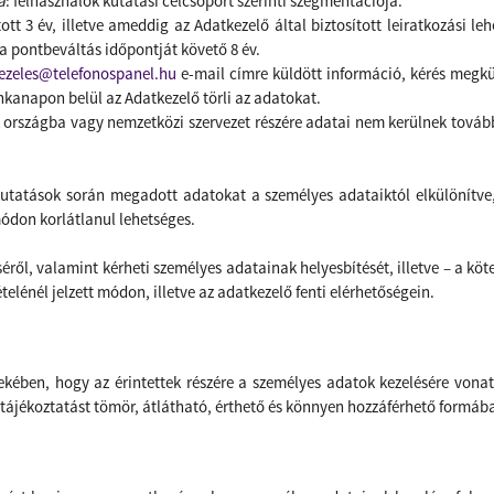
a
: felhasználók kutatási célcsoport szerinti szegmentációja.
ott 3 év, illetve ameddig az Adatkezelő
által biztosított leiratkozási l
 a pontbeváltás időpontját követő 8 év.
ezeles@telefonospanel.hu
e-mail címre küldött információ, kérés megkü
nkanapon belül az Adatkezelő törli az adatokat.
ik országba vagy nemzetközi szervezet részére adatai nem kerülnek tová
kutatások során megadott adatokat a személyes adataiktól elkülönítv
don korlátlanul lehetséges.
éről, valamint kérheti személyes adatainak helyesbítését, illetve – a köt
ételénél jelzett módon, illetve az adatkezelő fenti elérhetőségein.
kében, hogy az érintettek részére a személyes adatok kezelésére vonat
es tájékoztatást tömör, átlátható, érthető és könnyen hozzáférhető form