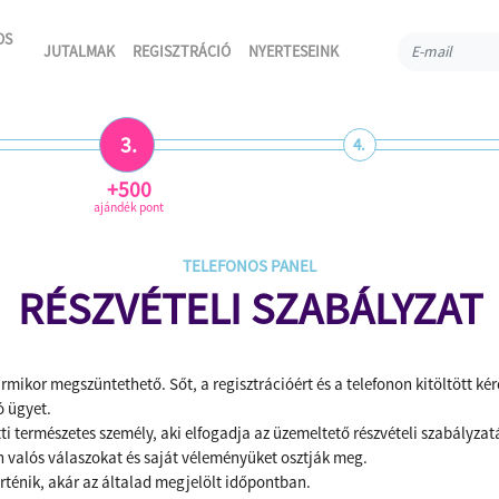
OS
JUTALMAK
REGISZTRÁCIÓ
NYERTESEINK
3.
4.
+500
ajándék pont
TELEFONOS PANEL
RÉSZVÉTELI SZABÁLYZAT
mikor megszüntethető. Sőt, a regisztrációért és a telefonon kitöltött ké
ó ügyet.
ti természetes személy, aki elfogadja az üzemeltető részvételi szabályzat
án valós válaszokat és saját véleményüket osztják meg.
örténik, akár az általad megjelölt időpontban.