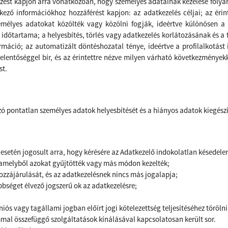
ajelzést kapjon arra vonatkozóan, hogy személyes adatainak kezelése foly
ező információkhoz hozzáférést kapjon: az adatkezelés céljai; az éri
zemélyes adatokat közölték vagy közölni fogják, ideértve különösen a
 időtartama; a helyesbítés, törlés vagy adatkezelés korlátozásának és a 
máció; az automatizált döntéshozatal ténye, ideértve a profilalkotást 
jelentőséggel bír, és az érintettre nézve milyen várható következményekk
st.
ozó pontatlan személyes adatok helyesbítését és a hiányos adatok kiegész
 esetén jogosult arra, hogy kérésére az Adatkezelő
indokolatlan késedelem
, amelyből azokat gyűjtötték vagy más módon kezelték;
hozzájárulását, és az adatkezelésnek nincs más jogalapja;
lsőbbséget élvező jogszerű ok az adatkezelésre;
ós vagy tagállami jogban előírt jogi kötelezettség teljesítéséhez törölni
mal összefüggő szolgáltatások kínálásával kapcsolatosan került sor.