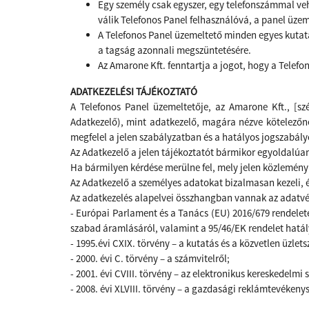
Egy személy csak egyszer, egy telefonszámmal ve
válik Telefonos Panel felhasználóvá, a panel üzem
A Telefonos Panel üzemeltető minden egyes kutat
a tagság azonnali megszüntetésére.
Az Amarone Kft. fenntartja a jogot, hogy a Telef
ADATKEZELÉSI TÁJÉKOZTATÓ
A Telefonos Panel üzemeltetője, az Amarone Kft., [sz
Adatkezelő), mint adatkezelő, magára nézve kötelezőne
megfelel a jelen szabályzatban és a hatályos jogszabá
Az Adatkezelő a jelen tájékoztatót bármikor egyoldalúan
Ha bármilyen kérdése merülne fel, mely jelen közlemény
Az Adatkezelő a személyes adatokat bizalmasan kezeli, é
Az adatkezelés alapelvei összhangban vannak az adatvé
-
Európai Parlament és a Tanács (EU) 2016/679 rendelete 
szabad áramlásáról, valamint a 95/46/EK rendelet hatál
- 1995.évi CXIX. törvény – a kutatás és a közvetlen üzlet
- 2000. évi C. törvény – a számvitelről;
- 2001. évi CVIII. törvény – az elektronikus kereskedelm
- 2008. évi XLVIII. törvény – a gazdasági reklámtevékenysé