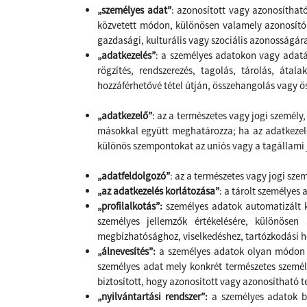
„személyes adat”
: azonosított vagy azonosíthat
közvetett módon, különösen valamely azonosító, 
gazdasági, kulturális vagy szociális azonosságá
„adatkezelés”
: a személyes adatokon vagy adat
rögzítés, rendszerezés, tagolás, tárolás, átal
hozzáférhetővé tétel útján, összehangolás vagy ös
„adatkezelő”
: az a természetes vagy jogi személy
másokkal együtt meghatározza; ha az adatkezelés
különös szempontokat az uniós vagy a tagállami 
„adatfeldolgozó”
: az a természetes vagy jogi sz
„az adatkezelés korlátozása”
: a tárolt személyes
„profilalkotás”:
személyes adatok automatizált k
személyes jellemzők értékelésére, különösen 
megbízhatósághoz, viselkedéshez, tartózkodási h
„álnevesítés”:
a személyes adatok olyan módon t
személyes adat mely konkrét természetes személyr
biztosított, hogy azonosított vagy azonosítható 
„nyilvántartási rendszer”:
a személyes adatok bá