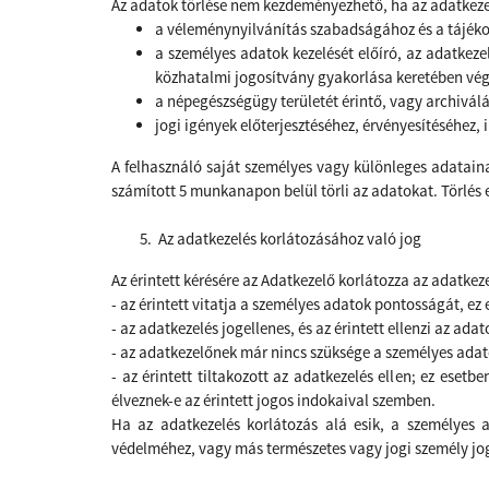
Az adatok törlése nem kezdeményezhető, ha az adatkeze
a véleménynyilvánítás szabadságához és a tájéko
a személyes adatok kezelését előíró, az adatkeze
közhatalmi jogosítvány gyakorlása keretében végz
a népegészségügy területét érintő, vagy archiválá
jogi igények előterjesztéséhez, érvényesítéséhez, 
A felhasználó saját személyes vagy különleges adatain
számított 5 munkanapon belül törli az adatokat. Törlés 
Az adatkezelés korlátozásához való jog
Az érintett kérésére az Adatkezelő
korlátozza az adatkeze
- az érintett vitatja a személyes adatok pontosságát, e
- az adatkezelés jogellenes, és az érintett ellenzi az ad
- az adatkezelőnek már nincs szüksége a személyes adato
- az érintett tiltakozott az adatkezelés ellen; ez ese
élveznek-e az érintett jogos indokaival szemben.
Ha az adatkezelés korlátozás alá esik, a személyes ad
védelméhez, vagy más természetes vagy jogi személy jog