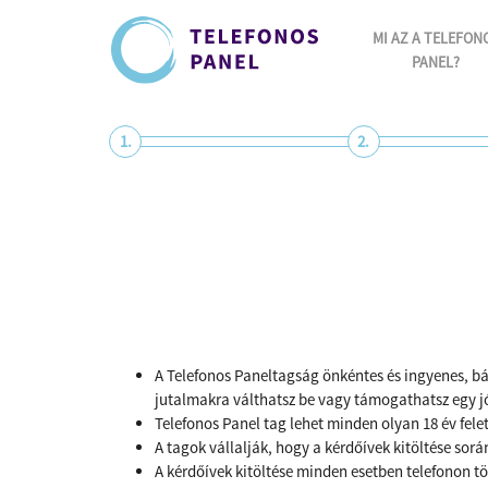
MI AZ A TELEFON
PANEL?
1.
2.
A Telefonos Paneltagság önkéntes és ingyenes, bár
jutalmakra válthatsz be vagy támogathatsz egy j
Telefonos Panel tag lehet minden olyan 18 év felet
A tagok vállalják, hogy a kérdőívek kitöltése sor
A kérdőívek kitöltése minden esetben telefonon t