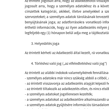
Az érintett jogosult arra, hogy az adatkezelőtől vissz
jogosult arra, hogy a személyes adatokhoz és a követk
címzettek kategóriái, akikkel, illetve amelyekkel a s
szervezeteket; a személyes adatok tárolásának tervezett
benyújtásának joga; az adatforrásokra vonatkozó infor
érthető információk, hogy az ilyen adatkezelés milyen 
legfeljebb egy (1) hónapon belül adja meg a tájékoztatá
Helyesbítés joga
Az érintett kérheti az Adatkezelő
által kezelt, rá vonatk
Törléshez való jog („az elfeledtetéshez való jog”)
Az érintett az alábbi indokok valamelyikének fennállása
- személyes adatokra már nincs szükség abból a célból
- az érintett visszavonja az adatkezelés alapját képező 
- az érintett tiltakozik az adatkezelés ellen, és nincs e
- a személyes adatokat jogellenesen kezelték;
- a személyes adatokat az adatkezelőre alkalmazandó uni
- a személyes adatok gyűjtésére információs társadalom