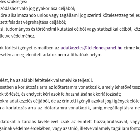
lés szükséges:
zódáshoz való jog gyakorlása céljából;
lőre alkalmazandó uniós vagy tagállami jog szerinti kötelezettség teljes
ett feladat végrehajtása céljából;
si, tudományos és történelmi kutatási célból vagy statisztikai célból, kö
illetve védelméhez.
ak törlési igényét e-mailben az
adatkezeles@telefonospanel.hu
címre kel
esetén a megjelenített adatok nem állíthatóak helyre.
lést, ha az alábbi feltételek valamelyike teljesül:
z esetben a korlátozás arra az időtartamra vonatkozik, amely lehetővé te
atok törlését, és ehelyett kéri azok felhasználásának korlátozását;
kra adatkezelés céljából, de az érintett igényli azokat jogi igények elő
tben a korlátozás arra az időtartamra vonatkozik, amíg megállapításra 
atokat a tárolás kivételével csak az érintett hozzájárulásával, vagy
ainak védelme érdekében, vagy az Unió, illetve valamely tagállam fonto