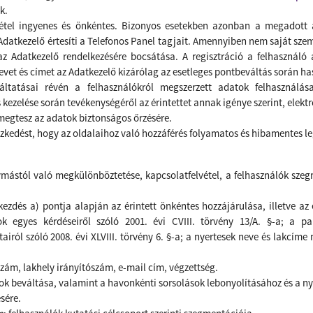
k.
vétel ingyenes és önkéntes. Bizonyos esetekben azonban a megadott a
Adatkezelő értesíti a Telefonos Panel tagjait.
Amennyiben nem saját szemé
az Adatkezelő rendelkezésére bocsátása. A regisztráció a felhasználó 
vet és címet az Adatkezelő kizárólag az esetleges pontbeváltás során ha
áltatásai révén a felhasználókról megszerzett adatok felhasználá
 kezelése során tevékenységéről az érintettet annak igénye szerint, elektro
megtesz az adatok biztonságos őrzésére.
zkedést, hogy az oldalaihoz való hozzáférés folyamatos és hibamentes l
mástól való megkülönböztetése, kapcsolatfelvétel, a felhasználók szegm
kezdés a) pontja alapján az érintett önkéntes hozzájárulása, illetve az
k egyes kérdéseiről szóló 2001. évi CVIII. törvény 13/A. §-a; a 
airól szóló 2008. évi XLVIII. törvény 6. §-a; a nyertesek neve és lakcíme
szám, lakhely irányítószám, e-mail cím, végzettség.
ok beváltása, valamint a havonkénti sorsolások lebonyolításához és a n
sére.