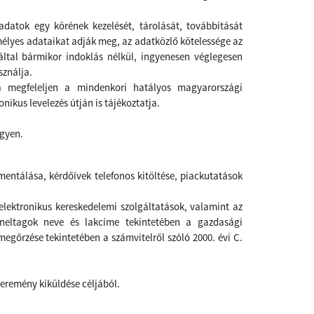
datok egy körének kezelését, tárolását, továbbítását
lyes adataikat adják meg, az adatközlő kötelessége az
által bármikor indoklás nélkül, ingyenesen véglegesen
sználja.
sa megfeleljen a mindenkori hatályos magyarországi
nikus levelezés útján is tájékoztatja.
egyen.
entálása, kérdőívek telefonos kitöltése, piackutatások
 elektronikus kereskedelemi szolgáltatások, valamint az
paneltagok neve és lakcíme tekintetében a gazdasági
 megőrzése tekintetében a számvitelről szóló 2000. évi C.
yeremény kiküldése céljából.