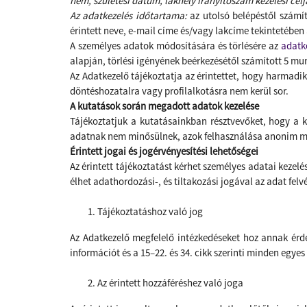
nem, születési dátum, lakhely irányítószám kezelési célj
Az adatkezelés időtartama:
az utolsó belépéstől számít
érintett neve, e-mail címe és/vagy lakcíme tekintetében
A személyes adatok módosítására és törlésére az
adatk
alapján, törlési igényének beérkezésétől számított 5 mu
Az Adatkezelő tájékoztatja az érintettet, hogy harmad
döntéshozatalra vagy profilalkotásra nem kerül sor.
A kutatások során megadott adatok kezelése
Tájékoztatjuk a kutatásainkban résztvevőket, hogy a 
adatnak nem minősülnek, azok felhasználása anonim mó
Érintett jogai és jogérvényesítési lehetőségei
Az érintett tájékoztatást kérhet személyes adatai kezelés
élhet adathordozási-, és tiltakozási jogával az adat felv
Tájékoztatáshoz való jog
Az Adatkezelő
megfelelő intézkedéseket hoz annak érde
információt és a 15–22. és 34. cikk szerinti minden egy
Az érintett hozzáféréshez való joga