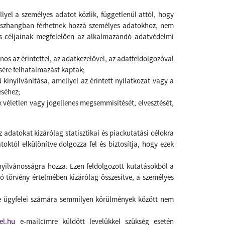
yel a személyes adatot közlik, függetlenül attól, hogy
összhangban férhetnek hozzá személyes adatokhoz, nem
lés céljainak megfelelően az alkalmazandó adatvédelmi
os az érintettel, az adatkezelővel, az adatfeldolgozóval
sére felhatalmazást kaptak;
kinyilvánítása, amellyel az érintett nyilatkozat vagy a
éséhez;
 véletlen vagy jogellenes megsemmisítését, elvesztését,
 adatokat kizárólag statisztikai és piackutatási célokra
októl elkülönítve dolgozza fel és biztosítja, hogy ezek
 nyilvánosságra hozza. Ezen feldolgozott kutatásokból a
ó törvény értelmében kizárólag összesítve, a személyes
etve ügyfelei számára semmilyen körülmények között nem
el.hu
e-mailcímre küldött levelükkel szükség esetén