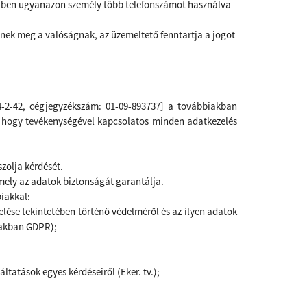
nyiben ugyanazon személy több telefonszámot használva
nek meg a valóságnak, az üzemeltető fenntartja a jogot
24-2-42, cégjegyzékszám: 01-09-893737] a továbbiakban
a, hogy tevékenységével kapcsolatos minden adatkezelés
zolja kérdését.
 mely az adatok biztonságát garantálja.
iakkal:
elése tekintetében történő védelméről és az ilyen adatok
iakban GDPR);
ltatások egyes kérdéseiről (Eker. tv.);