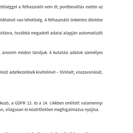
ehetőséggel a felhasználó nem él; pontbeváltás esetén az
ldésével van lehetőség. A
felhasználó önkéntes döntése
bbításra, továbbá megadott adatai alapján automatizált
e, anonim módon tároljuk. A kutatási adatok személyes
elező adatkezelések kivételével – törlését, visszavonását,
kozó, a GDPR 13. és a 14. cikkben említett valamennyi
ában, világosan és közérthetően megfogalmazva nyújtsa.