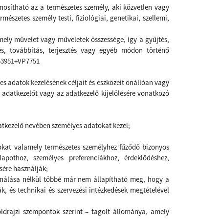
nosítható az a természetes személy, aki közvetlen vagy
szetes személy testi, fiziológiai, genetikai, szellemi,
ly művelet vagy műveletek összessége, így a gyűjtés,
zlés, továbbítás, terjesztés vagy egyéb módon történő
 753951+VP7751
es adatok kezelésének céljait és eszközeit önállóan vagy
 adatkezelőt vagy az adatkezelő kijelölésére vonatkozó
datkezelő nevében személyes adatokat kezel;
kat valamely természetes személyhez fűződő bizonyos
lapothoz, személyes preferenciákhoz, érdeklődéshez,
sére használják;
ználása nélkül többé már nem állapítható meg, hogy a
k, és technikai és szervezési intézkedések megtételével
ldrajzi szempontok szerint – tagolt állománya, amely