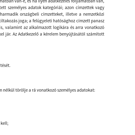
amatban van-e, és ha ilyen adatkezelés folyamatban van,
ntett személyes adatok kategóriái; azon címzettek vagy
 harmadik országbeli címzetteket, illetve a nemzetközi
tiltakozás joga; a felügyeleti hatósághoz címzett panasz
is, valamint az alkalmazott logikára és arra vonatkozó
el jár. Az Adatkezelő a kérelem benyújtásától számított
ítését.
 nélkül törölje a rá vonatkozó személyes adatokat:
 kell;