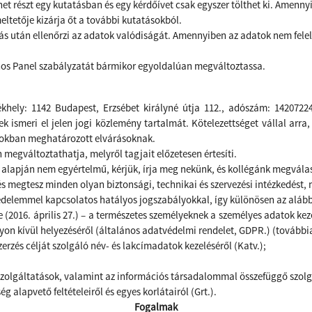
het részt egy kutatásban és egy kérdőívet csak egyszer tölthet ki. Amen
eltetője kizárja őt a további kutatásokból.
ás után ellenőrzi az adatok valódiságát. Amennyiben az adatok nem felel
onos Panel szabályzatát bármikor egyoldalúan megváltoztassa.
ékhely: 1142 Budapest, Erzsébet királyné útja 112., adószám: 142072
k ismeri el jelen jogi közlemény tartalmát. Kötelezettséget vállal arr
lyokban meghatározott elvárásoknak.
 megváltoztathatja, melyről tagjait előzetesen értesíti.
 alapján nem egyértelmű, kérjük, írja meg nekünk, és kollégánk megválas
s megtesz minden olyan biztonsági, technikai és szervezési intézkedést,
delemmel kapcsolatos hatályos jogszabályokkal, így különösen az alább
(2016. április 27.) – a természetes személyeknek a személyes adatok kez
yon kívül helyezéséről (általános adatvédelmi rendelet, GDPR.) (tovább
szerzés célját szolgáló név- és lakcímadatok kezeléséről (Katv.);
i szolgáltatások, valamint az információs társadalommal összefüggő szolgá
g alapvető feltételeiről és egyes korlátairól (Grt.).
Fogalmak