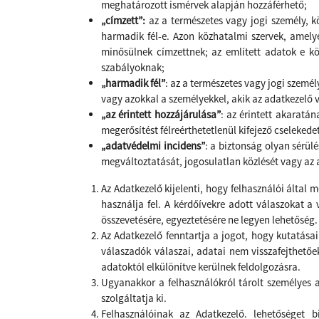
meghatározott ismérvek alapján hozzáférhető;
„címzett”:
az a természetes vagy jogi személy, k
harmadik fél-e. Azon közhatalmi szervek, amel
minősülnek címzettnek; az említett adatok e kö
szabályoknak;
„harmadik fél”
: az a természetes vagy jogi szemé
vagy azokkal a személyekkel, akik az adatkezelő 
„az érintett hozzájárulása”
: az érintett akaratá
megerősítést félreérthetetlenül kifejező cselekede
„adatvédelmi incidens”
: a biztonság olyan sérül
megváltoztatását, jogosulatlan közlését vagy az 
Az Adatkezelő kijelenti, hogy felhasználói által 
használja fel. A kérdőívekre adott válaszokat a 
összevetésére, egyeztetésére ne legyen lehetőség.
Az Adatkezelő fenntartja a jogot, hogy kutatása
válaszadók válaszai, adatai nem visszafejthetőe
adatoktól elkülönítve kerülnek feldolgozásra.
Ugyanakkor a felhasználókról tárolt személyes a
szolgáltatja ki.
Felhasználóinak az Adatkezelő. lehetőséget 