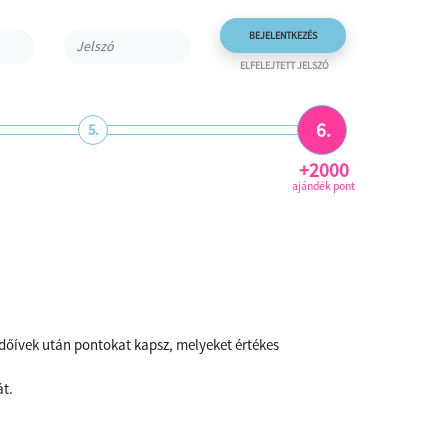
ELFELEJTETT JELSZÓ
6.
5.
+2000
ajándék pont
rdőívek után pontokat kapsz, melyeket értékes
át.