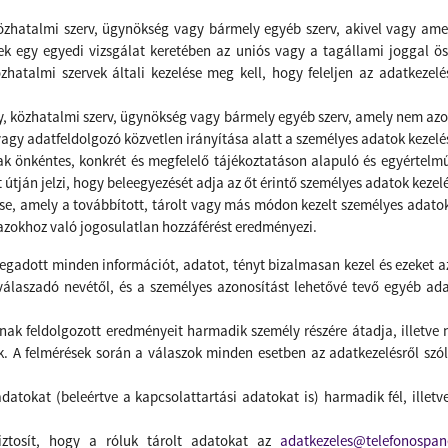
özhatalmi szerv, ügynökség vagy bármely egyéb szerv, akivel vagy amell
yek egy egyedi vizsgálat keretében az uniós vagy a tagállami joggal 
zhatalmi szervek általi kezelése meg kell, hogy feleljen az adatkeze
ly, közhatalmi szerv, ügynökség vagy bármely egyéb szerv, amely nem azon
vagy adatfeldolgozó közvetlen irányítása alatt a személyes adatok kezelé
nak önkéntes, konkrét és megfelelő tájékoztatáson alapuló és egyértelmű 
t útján jelzi, hogy beleegyezését adja az őt érintő személyes adatok kezel
ése, amely a továbbított, tárolt vagy más módon kezelt személyes adatok
azokhoz való jogosulatlan hozzáférést eredményezi.
megadott minden információt, adatot, tényt bizalmasan kezel és ezeket az
válaszadó nevétől, és a személyes azonosítást lehetővé tevő egyéb adat
inak feldolgozott eredményeit harmadik személy részére átadja, illetve
k. A felmérések során a válaszok minden esetben az adatkezelésről szól
datokat (beleértve a kapcsolattartási adatokat is) harmadik fél, ill
biztosít, hogy a róluk tárolt adatokat az
adatkezeles@telefonospan