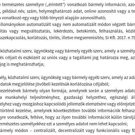
ó természetes személyre („érintett”) vonatkozó bármely információ; azo
például név, szám, helymeghatározó adat, online azonosító vagy a termé
ra vonatkozó egy vagy több tényező alapján azonosítható;
állományokon automatizált vagy nem automatizált módon végzett bárme
akítás vagy megváltoztatás, lekérdezés, betekintés, felhasználás, kö
szekapcsolás, korlátozás, törlés, illetve megsemmisítés;
SI Kft. 2017. n
, közhatalmi szerv, ügynökség vagy bármely egyéb szerv, amely a személy
 céljait és eszközeit az uniós vagy a tagállami jog határozza meg, az
jog is meghatározhatja;
emély, közhatalmi szerv, ügynökség vagy bármely egyéb szerv, amely az a
 adatok megjelölése jövőbeli kezelésük korlátozása céljából;
ezelésének bármely olyan formája, amelynek során a személyes adato
a munkahelyi teljesítményhez, gazdasági helyzethez, egészségi ál
elyhez vagy mozgáshoz kapcsolódó jellemzők elemzésére vagy előrejelzé
örténő kezelése, amelynek következtében további információk felhas
e vonatkozik, feltéve, hogy az ilyen további információt külön tároljá
természetes személyekhez ezt a személyes adatot nem lehet kapcsolni;
rmely módon – centralizált, decentralizált vagy funkcionális vagy fö