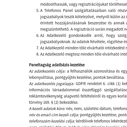
módosíthassák, vagy regisztrációjukat törölhessé
A Telefonos Panel szolgáltatásaiban való rész
jogszabályok teszik kötelezővé, melyről külön az 
érintett hozzájárulásának beszerzése és annak 
megszüntethető. A regisztráció során megadott ne
Az Adatkezelő gondoskodik arról, hogy szolg
jogszabályoknak. Az adatok felvétele, rögzítése és
Az Adatkezelő minden tőle elvárható intézkedést 
Az Adatkezelő megtesz minden tőle elvárható inté
Paneltagság adatbázis kezelése
Az adatkezelés célja:
a felhasználók azonosítása és egy
lebonyolítása, pontgyűjtés kezelése, pontok beváltása.
Az adatkezelés jogalapja:
GDPR rendelet 6. cikk (1) be
információs társadalommal összefüggő szolgáltatáso
reklámtevékenység alapvető feltételeiről és egyes korlát
törvény 169. § (2) bekezdése.
A kezelt adatok köre:
név, nem, születési dátum, telefon
név és email cím kezeli célja:
pontgyűjtés kezelése, pont
telefonszám kezelési célja:
kérdőívek telefonos lekérdezé