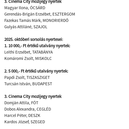
3. Cinema City mozijegy nyertek
Magyar Ilona, ÓCSÁRD
Gerendás-Brigán Erzsébet, ESZTERGOM
Fazekas Tamás Márk, MONORIERDŐ
Gulyás Attiláné, SZAJOL
2025. októberi sorsolás nyertesei:
1. 10 000,- Ft értékű utalvány nyertek:
Leithi Erzsébet, TATABÁNYA
Komáromi Zsolt, MISKOLC
2. 5 000,- Ft értékű utalvány nyertek:
Papdi Zsolt, TISZASZIGET
Turcsán István, BUDAPEST
3. Cinema City mozijegy nyertek
Domján Attila, FÓT
Dobos Alexandra, CEGLÉD
Harcel Péter, DESZK
Kardos József, SZEGED