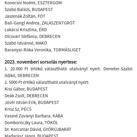
Konecsni Noémi, ESZTERGOM
Szabó Balázs, BUDAPEST
Jaszenák Zoltán, FÓT
Bali-Gangl Andrea, ZALASZENTGRÓT
Lukácsi Krisztina, ÉRD
Olcsvári Stefánia, DEBRECEN
Szabó Istvánné, MAKÓ
Baranyai-Róka Veronika, TORMÁSLIGET
2023. novemberi sorsolás nyertese:
1. 20.000 Ft értékű választható utalványt nyert: Demeter-Szabó
Ildikó, DEBRECEN
2. 5000 Ft értékű választható utalványt nyert:
Kiss Gábor, BUDAPEST
Deák Zsolt, DEBRECEN
Jóvér István Erik, BUDAPEST
Krisz Sz, PÉCS
Vassné Zoványi Barbara, KABA
Domboróczky Laura, TÖKÖL
Dr. Korcsmár Dávid, GYŐRÚJBARÁT
Madarász János, BUDAPEST