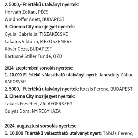
5000,- Ft értékű utalványt nyertek:
2.
Horvath Zoltan
,
PÉCS
Windhoffer Anett, BUDAPEST
3. Cinema City mozijegyet nyertek:
Gyulai Gabriella
,
TISZAKÉCSKE
Lakatos Viktória
​,
MEZŐSZEMERE
Kövér Géza, BUDAPEST
Bartusné Stiller Tünde, ÓZD​
2024. szeptemberi sorsolás nyertese:
1. 10.000 Ft értékű választható utalványt nyert:
Jancsekity Gábor,
KAPOSVÁR
5000,- Ft értékű utalványt nyertek:
Kocsis Ferenc, BUDAPEST
2.
3. Cinema City mozijegyet nyertek:
Takács Erzsébet, ZALAEGERSZEG
Gulyás Dóra​, NYÍREGYHÁZA
2024. augusztusi sorsolás nyertese:
1. 10.000 Ft értékű választható utalványt nyert:
Tóbiás Ferenc,