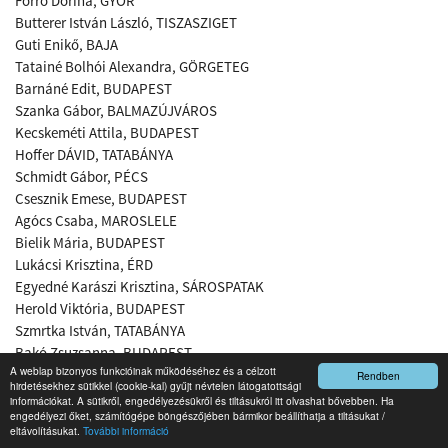
Forró Dorina, GYŐR
Butterer István László, TISZASZIGET
Guti Enikő, BAJA
Tatainé Bolhói Alexandra, GÖRGETEG
Barnáné Edit, BUDAPEST
Szanka Gábor, BALMAZÚJVÁROS
Kecskeméti Attila, BUDAPEST
Hoffer DÁVID, TATABÁNYA
Schmidt Gábor, PÉCS
Csesznik Emese, BUDAPEST
Agócs Csaba, MAROSLELE
Bielik Mária, BUDAPEST
Lukácsi Krisztina, ÉRD
Egyedné Karászi Krisztina, SÁROSPATAK
Herold Viktória, BUDAPEST
Szmrtka István, TATABÁNYA
Bakó Zsuzsanna, BUDAPEST
A weblap bizonyos funkcióinak működéséhez és a célzott
Venyercsán László, BUDAPEST
Rendben
hirdetésekhez sütikkel (cookie-kal) gyűjt névtelen látogatottsági
​Szikora Nikolett, DEBRECEN
információkat. A sütikről, engedélyezésükről és tiltásukról itt olvashat bővebben. Ha
engedélyezi őket, számítógépe böngészőjében bármikor beállíthatja a tiltásukat /
eltávolításukat.
További információ
2022. szeptemberi sorsolás nyertesei: 37 fő