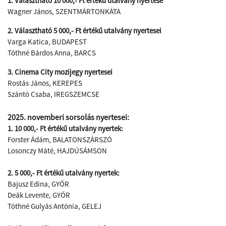
1. Választható 10 000,- Ft értékű utalvány nyertese
Wagner János, SZENTMÁRTONKÁTA
2. Választható 5 000,- Ft értékű utalvány nyertesei
Varga Katica, BUDAPEST
Tóthné Bárdos Anna, BARCS
3. Cinema City mozijegy nyertesei
Rostás János, KEREPES
Szántó Csaba, IREGSZEMCSE
2025. novemberi sorsolás nyertesei:
1. 10 000,- Ft értékű utalvány nyertek:
Forster Ádám, BALATONSZÁRSZÓ
Losonczy Máté, HAJDÚSÁMSON
2. 5 000,- Ft értékű utalvány nyertek:
Bajusz Edina, GYŐR
Deák Levente, GYŐR
Tóthné Gulyás Antónia, GELEJ