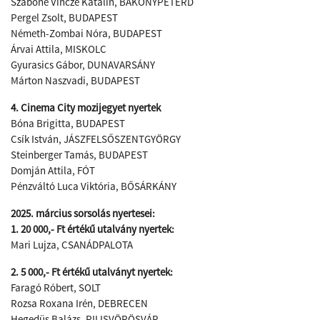
Szabone Vincze Katalin, BAKONYPÉTERD
Pergel Zsolt, BUDAPEST
Németh-Zombai Nóra, BUDAPEST
Árvai Attila, MISKOLC
Gyurasics Gábor, DUNAVARSÁNY
Márton Naszvadi, BUDAPEST
4. Cinema City mozijegyet nyertek
Bóna Brigitta, BUDAPEST
Csík István, JÁSZFELSŐSZENTGYÖRGY
Steinberger Tamás, BUDAPEST
Domján Attila, FÓT
Pénzváltó Luca Viktória, BŐSÁRKÁNY
2025. március sorsolás nyertesei:
1. 20 000,- Ft értékű utalvány nyertek:
Mari Lujza, CSANÁDPALOTA
2. 5 000,- Ft értékű utalványt nyertek:
Faragó Róbert, SOLT
Rozsa Roxana Irén, DEBRECEN
Hegedüs Balázs, PILISVÖRÖSVÁR