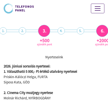
3.
6.
1.
2.
4.
5.
+500
+200
ajándék pont
ajándék po
Nyerteseink
2026. júniusi sorsolás nyertesei:
1. Választható 5 000,- Ft értékű utalvány nyertesei
Priskin-Kálóczi Helga, FURTA
Siposs Kata, GÖD
2. Cinema City mozijegy nyertese
Molnár Richárd, NYÍRBOGDÁNY