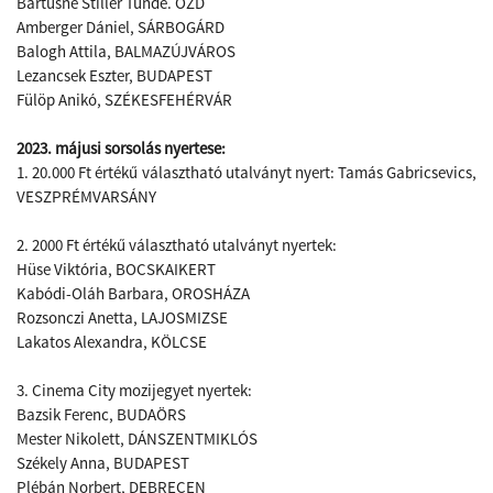
Bartusné Stiller Tünde. ÓZD
Amberger Dániel, SÁRBOGÁRD
Balogh Attila, BALMAZÚJVÁROS
Lezancsek Eszter, BUDAPEST
Fülöp Anikó, SZÉKESFEHÉRVÁR
2023. májusi sorsolás nyertese:
1. 20.000 Ft értékű választható utalványt nyert: Tamás Gabricsevics,
VESZPRÉMVARSÁNY
2. 2000 Ft értékű választható utalványt nyertek:
Hüse Viktória, BOCSKAIKERT
Kabódi-Oláh Barbara, OROSHÁZA
Rozsonczi Anetta, LAJOSMIZSE
Lakatos Alexandra, KÖLCSE
3. Cinema City mozijegyet nyertek:
Bazsik Ferenc, BUDAÖRS
Mester Nikolett, DÁNSZENTMIKLÓS
Székely Anna, BUDAPEST
Plébán Norbert, DEBRECEN