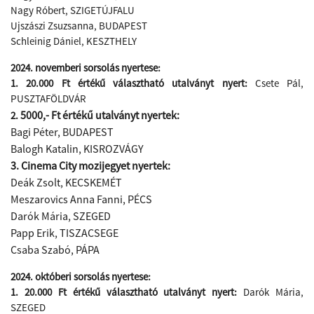
Nagy Róbert, SZIGETÚJFALU
Ujszászi Zsuzsanna, BUDAPEST
Schleinig Dániel, KESZTHELY
2024. novemberi sorsolás nyertese:
1. 20.000 Ft értékű választható utalványt nyert:
Csete Pál,
PUSZTAFÖLDVÁR
5000,- Ft értékű utalványt nyertek:
2.
Bagi Péter,
BUDAPEST
Balogh Katalin
, KISROZVÁGY
3. Cinema City mozijegyet nyertek:
Deák Zsolt, KECSKEMÉT
Meszarovics Anna Fanni, PÉCS
Darók Mária, SZEGED
Papp Erik, TISZACSEGE
Csaba Szabó​, PÁPA
2024. októberi sorsolás nyertese:
1. 20.000 Ft értékű választható utalványt nyert:
Darók Mária,
SZEGED