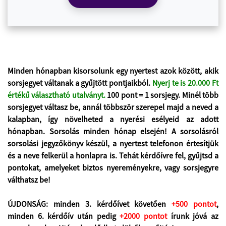
Minden hónapban kisorsolunk egy nyertest azok között, akik
sorsjegyet váltanak a gyűjtött pontjaikból.
Nyerj te is 20.000 Ft
értékű választható utalványt.
100 pont = 1 sorsjegy
. Minél több
sorsjegyet váltasz be, annál többször szerepel majd a neved a
kalapban, így növelheted a nyerési esélyeid az adott
hónapban. Sorsolás minden hónap elsején! A sorsolásról
sorsolási jegyzőkönyv készül, a nyertest telefonon értesítjük
és a neve felkerül a honlapra is. Tehát kérdőívre fel, gyűjtsd a
pontokat, amelyeket biztos nyereményekre, vagy sorsjegyre
válthatsz be!
ÚJDONSÁG: minden 3. kérdőívet követően
+500 pontot
,
minden 6. kérdőív után pedig
+2000 pontot
írunk jóvá az