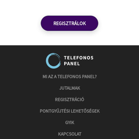
REGISZTRÁLOK
MI AZ A TELEFONOS PANEL?
JUTALMAK
REGISZTRÁCIÓ
PONTGYŰJTÉSI LEHETŐSÉGEK
GYIK
KAPCSOLAT