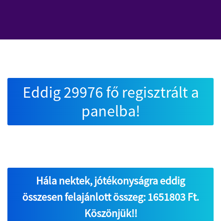
Eddig 29976 fő regisztrált a
panelba!
Hála nektek, jótékonyságra eddig
összesen felajánlott összeg: 1651803 Ft.
Köszönjük!!