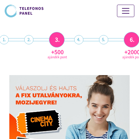
3.
6.
1.
2.
4.
5.
+500
+200
ajándék pont
ajándék po