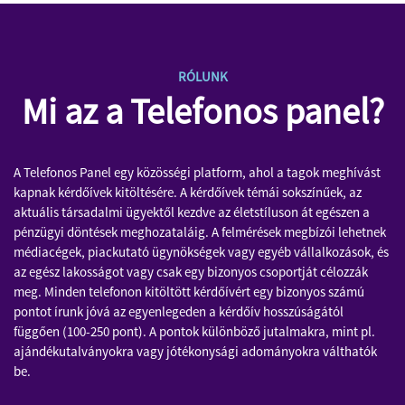
RÓLUNK
Mi az a Telefonos panel?
A Telefonos Panel egy közösségi platform, ahol a tagok meghívást
kapnak kérdőívek kitöltésére. A kérdőívek témái sokszínűek, az
aktuális társadalmi ügyektől kezdve az életstíluson át egészen a
pénzügyi döntések meghozataláig. A felmérések megbízói lehetnek
médiacégek, piackutató ügynökségek vagy egyéb vállalkozások, és
az egész lakosságot vagy csak egy bizonyos csoportját célozzák
meg. Minden telefonon kitöltött kérdőívért egy bizonyos számú
pontot írunk jóvá az egyenlegeden a kérdőív hosszúságától
függően (100-250 pont). A pontok különböző jutalmakra, mint pl.
ajándékutalványokra vagy jótékonysági adományokra válthatók
be.