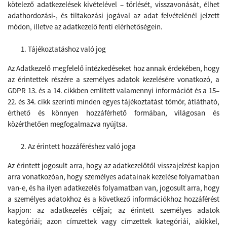
kötelező adatkezelések kivételével – törlését, visszavonását, élhet
adathordozási-, és tiltakozási jogával az adat felvételénél jelzett
módon, illetve az adatkezelő fenti elérhetőségein.
Tájékoztatáshoz való jog
Az Adatkezelő
megfelelő intézkedéseket hoz annak érdekében, hogy
az érintettek részére a személyes adatok kezelésére vonatkozó, a
GDPR 13. és a 14. cikkben említett valamennyi információt és a 15–
22. és 34. cikk szerinti minden egyes tájékoztatást tömör, átlátható,
érthető és könnyen hozzáférhető formában, világosan és
közérthetően megfogalmazva nyújtsa.
Az érintett hozzáféréshez való joga
Az érintett jogosult arra, hogy az adatkezelőtől visszajelzést kapjon
arra vonatkozóan, hogy személyes adatainak kezelése folyamatban
van-e, és ha ilyen adatkezelés folyamatban van, jogosult arra, hogy
a személyes adatokhoz és a következő információkhoz hozzáférést
kapjon: az adatkezelés céljai; az érintett személyes adatok
kategóriái; azon címzettek vagy címzettek kategóriái, akikkel,