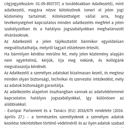
cégjegyzékszám: 01-09-893737] a továbbiakban Adatkezelő), mint
adatkezelő, magára nézve kötelezőnek ismeri el jelen jogi
közlemény tartalmát. Kötelezettséget vállal arra, hogy
tevékenységével kapcsolatos minden adatkezelés megfelel a jelen
szabályzatban és a hatályos jogszabályokban meghatározott
elvárásoknak.
Az Adatkezelő a jelen tájékoztatót bármikor egyoldalúan
megváltoztathatja, melyről tagjait előzetesen értesíti.
Ha bármilyen kérdése merülne fel, mely jelen közlemény alapján
nem egyértelmű, kérjük, írja meg nekünk, és kollégánk
megválaszolja kérdését.
Az Adatkezelő a személyes adatokat bizalmasan kezeli, és megtesz
minden olyan biztonsági, technikai és szervezési intézkedést, mely
az adatok biztonságát garantálja.
Az adatkezelés alapelvei összhangban vannak az adatvédelemmel
kapcsolatos hatályos jogszabályokkal, így különösen az
alábbiakkal:
-
Európai Parlament és a Tanács (EU) 2016/679 rendelete (2016.
április 27.) – a természetes személyeknek a személyes adatok
kezelése tekintetében történő védelméről és az ilyen adatok szabad