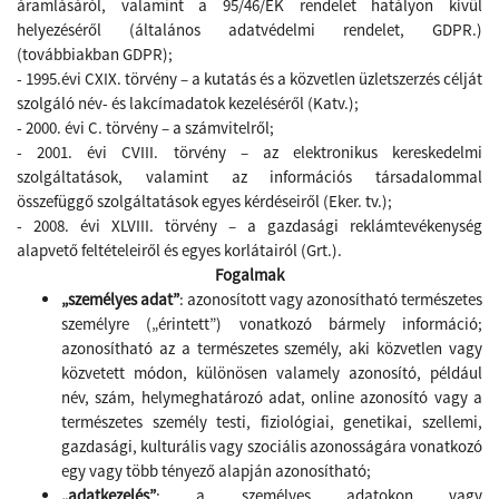
áramlásáról, valamint a 95/46/EK rendelet hatályon kívül
helyezéséről (általános adatvédelmi rendelet, GDPR.)
(továbbiakban GDPR);
- 1995.évi CXIX. törvény – a kutatás és a közvetlen üzletszerzés célját
szolgáló név- és lakcímadatok kezeléséről (Katv.);
- 2000. évi C. törvény – a számvitelről;
- 2001. évi CVIII. törvény – az elektronikus kereskedelmi
szolgáltatások, valamint az információs társadalommal
összefüggő szolgáltatások egyes kérdéseiről (Eker. tv.);
- 2008. évi XLVIII. törvény – a gazdasági reklámtevékenység
alapvető feltételeiről és egyes korlátairól (Grt.).
Fogalmak
„személyes adat”
: azonosított vagy azonosítható természetes
személyre („érintett”) vonatkozó bármely információ;
azonosítható az a természetes személy, aki közvetlen vagy
közvetett módon, különösen valamely azonosító, például
név, szám, helymeghatározó adat, online azonosító vagy a
természetes személy testi, fiziológiai, genetikai, szellemi,
gazdasági, kulturális vagy szociális azonosságára vonatkozó
egy vagy több tényező alapján azonosítható;
„adatkezelés”
: a személyes adatokon vagy