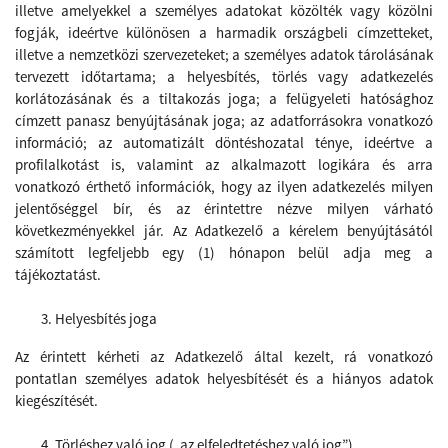
illetve amelyekkel a személyes adatokat közölték vagy közölni
fogják, ideértve különösen a harmadik országbeli címzetteket,
illetve a nemzetközi szervezeteket; a személyes adatok tárolásának
tervezett időtartama; a helyesbítés, törlés vagy adatkezelés
korlátozásának és a tiltakozás joga; a felügyeleti hatósághoz
címzett panasz benyújtásának joga; az adatforrásokra vonatkozó
információ; az automatizált döntéshozatal ténye, ideértve a
profilalkotást is, valamint az alkalmazott logikára és arra
vonatkozó érthető információk, hogy az ilyen adatkezelés milyen
jelentőséggel bír, és az érintettre nézve milyen várható
következményekkel jár. Az Adatkezelő a kérelem benyújtásától
számított legfeljebb egy (1) hónapon belül adja meg a
tájékoztatást.
Helyesbítés joga
Az érintett kérheti az Adatkezelő
által kezelt, rá vonatkozó
pontatlan személyes adatok helyesbítését és a hiányos adatok
kiegészítését.
Törléshez való jog („az elfeledtetéshez való jog”)