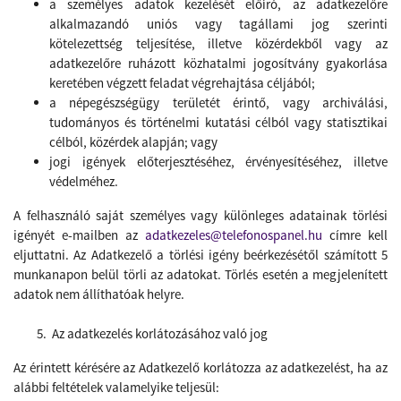
a személyes adatok kezelését előíró, az adatkezelőre
alkalmazandó uniós vagy tagállami jog szerinti
kötelezettség teljesítése, illetve közérdekből vagy az
adatkezelőre ruházott közhatalmi jogosítvány gyakorlása
keretében végzett feladat végrehajtása céljából;
a népegészségügy területét érintő, vagy archiválási,
tudományos és történelmi kutatási célból vagy statisztikai
célból, közérdek alapján; vagy
jogi igények előterjesztéséhez, érvényesítéséhez, illetve
védelméhez.
A felhasználó saját személyes vagy különleges adatainak törlési
igényét e-mailben az
adatkezeles@telefonospanel.hu
címre kell
eljuttatni. Az Adatkezelő a törlési igény beérkezésétől számított 5
munkanapon belül törli az adatokat. Törlés esetén a megjelenített
adatok nem állíthatóak helyre.
Az adatkezelés korlátozásához való jog
Az érintett kérésére az Adatkezelő
korlátozza az adatkezelést, ha az
alábbi feltételek valamelyike teljesül: