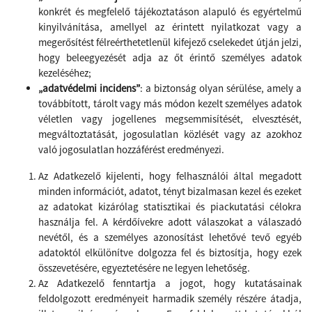
konkrét és megfelelő tájékoztatáson alapuló és egyértelmű
kinyilvánítása, amellyel az érintett nyilatkozat vagy a
megerősítést félreérthetetlenül kifejező cselekedet útján jelzi,
hogy beleegyezését adja az őt érintő személyes adatok
kezeléséhez;
„adatvédelmi incidens”
: a biztonság olyan sérülése, amely a
továbbított, tárolt vagy más módon kezelt személyes adatok
véletlen vagy jogellenes megsemmisítését, elvesztését,
megváltoztatását, jogosulatlan közlését vagy az azokhoz
való jogosulatlan hozzáférést eredményezi.
Az Adatkezelő kijelenti, hogy felhasználói által megadott
minden információt, adatot, tényt bizalmasan kezel és ezeket
az adatokat kizárólag statisztikai és piackutatási célokra
használja fel. A kérdőívekre adott válaszokat a válaszadó
nevétől, és a személyes azonosítást lehetővé tevő egyéb
adatoktól elkülönítve dolgozza fel és biztosítja, hogy ezek
összevetésére, egyeztetésére ne legyen lehetőség.
Az Adatkezelő fenntartja a jogot, hogy kutatásainak
feldolgozott eredményeit harmadik személy részére átadja,