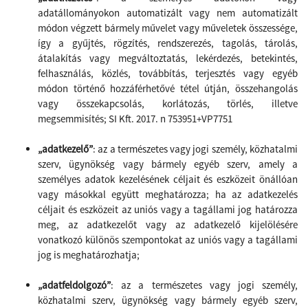
adatállományokon automatizált vagy nem automatizált
módon végzett bármely művelet vagy műveletek összessége,
így a gyűjtés, rögzítés, rendszerezés, tagolás, tárolás,
átalakítás vagy megváltoztatás, lekérdezés, betekintés,
felhasználás, közlés, továbbítás, terjesztés vagy egyéb
módon történő hozzáférhetővé tétel útján, összehangolás
vagy összekapcsolás, korlátozás, törlés, illetve
megsemmisítés;
SI Kft. 2017. n 753951+VP7751
„adatkezelő”
: az a természetes vagy jogi személy, közhatalmi
szerv, ügynökség vagy bármely egyéb szerv, amely a
személyes adatok kezelésének céljait és eszközeit önállóan
vagy másokkal együtt meghatározza; ha az adatkezelés
céljait és eszközeit az uniós vagy a tagállami jog határozza
meg, az adatkezelőt vagy az adatkezelő kijelölésére
vonatkozó különös szempontokat az uniós vagy a tagállami
jog is meghatározhatja;
„adatfeldolgozó”
: az a természetes vagy jogi személy,
közhatalmi szerv, ügynökség vagy bármely egyéb szerv,