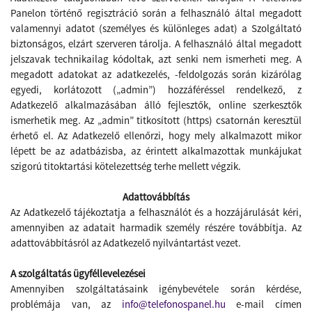
Panelon történő regisztráció során a felhasználó által megadott
valamennyi adatot (személyes és különleges adat) a Szolgáltató
biztonságos, elzárt szerveren tárolja. A felhasználó által megadott
jelszavak technikailag kódoltak, azt senki nem ismerheti meg. A
megadott adatokat az adatkezelés, -feldolgozás során kizárólag
egyedi, korlátozott („admin”) hozzáféréssel rendelkező, z
Adatkezelő alkalmazásában álló fejlesztők, online szerkesztők
ismerhetik meg. Az „admin” titkosított (https) csatornán keresztül
érhető el. Az Adatkezelő ellenőrzi, hogy mely alkalmazott mikor
lépett be az adatbázisba, az érintett alkalmazottak munkájukat
szigorú titoktartási kötelezettség terhe mellett végzik.
Adattovábbítás
Az Adatkezelő
tájékoztatja a felhasználót és a hozzájárulását kéri,
amennyiben az adatait harmadik személy részére továbbítja. Az
adattovábbításról az Adatkezelő nyilvántartást vezet.
A szolgáltatás ügyféllevelezései
Amennyiben szolgáltatásaink igénybevétele során kérdése,
problémája van, az
info@telefonospanel.hu
e-mail címen