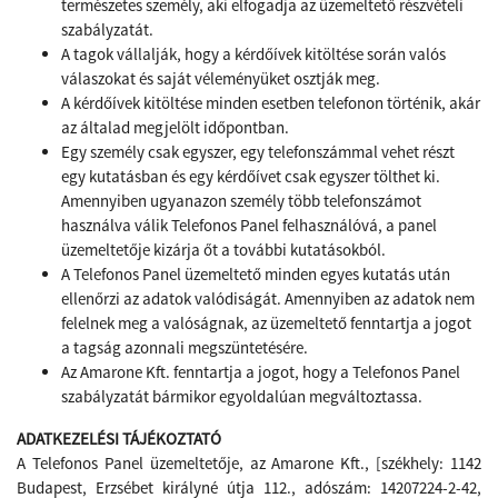
természetes személy, aki elfogadja az üzemeltető részvételi
szabályzatát.
A tagok vállalják, hogy a kérdőívek kitöltése során valós
válaszokat és saját véleményüket osztják meg.
A kérdőívek kitöltése minden esetben telefonon történik, akár
az általad megjelölt időpontban.
Egy személy csak egyszer, egy telefonszámmal vehet részt
egy kutatásban és egy kérdőívet csak egyszer tölthet ki.
Amennyiben ugyanazon személy több telefonszámot
használva válik Telefonos Panel felhasználóvá, a panel
üzemeltetője kizárja őt a további kutatásokból.
A Telefonos Panel üzemeltető minden egyes kutatás után
ellenőrzi az adatok valódiságát. Amennyiben az adatok nem
felelnek meg a valóságnak, az üzemeltető fenntartja a jogot
a tagság azonnali megszüntetésére.
Az Amarone Kft. fenntartja a jogot, hogy a Telefonos Panel
szabályzatát bármikor egyoldalúan megváltoztassa.
ADATKEZELÉSI TÁJÉKOZTATÓ
A Telefonos Panel üzemeltetője, az Amarone Kft., [székhely: 1142
Budapest, Erzsébet királyné útja 112., adószám: 14207224-2-42,