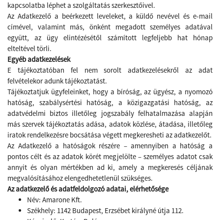
kapcsolatba léphet a szolgáltatás szerkesztőivel.
Az Adatkezelő a beérkezett leveleket, a küldő nevével és e-mail
címével, valamint más, önként megadott személyes adatával
együtt, az ügy elintézésétől számított legfeljebb hat hónap
elteltével törli.
Egyéb adatkezelések
E tájékoztatóban fel nem sorolt adatkezelésekről az adat
felvételekor adunk tájékoztatást.
Tájékoztatjuk ügyfeleinket, hogy a bíróság, az ügyész, a nyomozó
hatóság, szabálysértési hatóság, a közigazgatási hatóság, az
adatvédelmi biztos illetőleg jogszabály felhatalmazása alapján
más szervek tájékoztatás adása, adatok közlése, átadása, illetőleg
iratok rendelkezésre bocsátása végett megkeresheti az adatkezelőt.
Az Adatkezelő a hatóságok részére – amennyiben a hatóság a
pontos célt és az adatok körét megjelölte – személyes adatot csak
annyit és olyan mértékben ad ki, amely a megkeresés céljának
megvalósításához elengedhetetlenül szükséges.
Az adatkezelő és adatfeldolgozó adatai, elérhetősége
Név: Amarone Kft.
Székhely: 1142 Budapest, Erzsébet királyné útja 112.