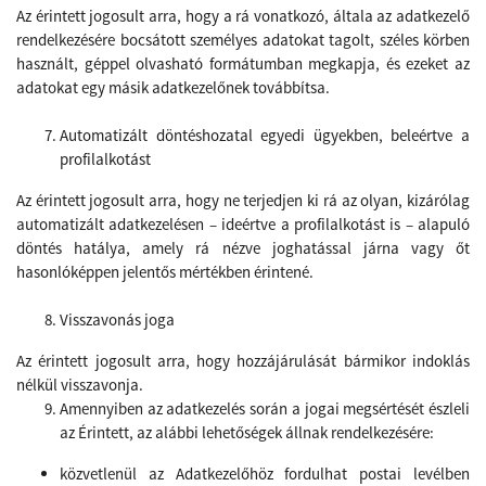
Az érintett jogosult arra, hogy a rá vonatkozó, általa az adatkezelő
rendelkezésére bocsátott személyes adatokat tagolt, széles körben
használt, géppel olvasható formátumban megkapja, és ezeket az
adatokat egy másik adatkezelőnek továbbítsa.
Automatizált döntéshozatal egyedi ügyekben, beleértve a
profilalkotást
Az érintett jogosult arra, hogy ne terjedjen ki rá az olyan, kizárólag
automatizált adatkezelésen – ideértve a profilalkotást is – alapuló
döntés hatálya, amely rá nézve joghatással járna vagy őt
hasonlóképpen jelentős mértékben érintené.
Visszavonás joga
Az érintett jogosult arra, hogy hozzájárulását bármikor indoklás
nélkül visszavonja.
Amennyiben az adatkezelés során a jogai megsértését észleli
az Érintett, az alábbi lehetőségek állnak rendelkezésére:
közvetlenül az Adatkezelőhöz fordulhat postai levélben