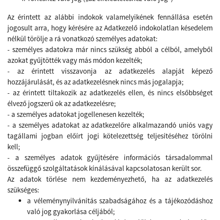
Az érintett az alábbi indokok valamelyikének fennállása esetén
jogosult arra, hogy kérésére az Adatkezelő
indokolatlan késedelem
nélkül törölje a rá vonatkozó személyes adatokat:
- személyes adatokra már nincs szükség abból a célból, amelyből
azokat gyűjtötték vagy más módon kezelték;
- az érintett visszavonja az adatkezelés alapját képező
hozzájárulását, és az adatkezelésnek nincs más jogalapja;
- az érintett tiltakozik az adatkezelés ellen, és nincs elsőbbséget
élvező jogszerű ok az adatkezelésre;
- a személyes adatokat jogellenesen kezelték;
- a személyes adatokat az adatkezelőre alkalmazandó uniós vagy
tagállami jogban előírt jogi kötelezettség teljesítéséhez törölni
kell;
- a személyes adatok gyűjtésére információs társadalommal
összefüggő szolgáltatások kínálásával kapcsolatosan került sor.
Az adatok törlése nem kezdeményezhető, ha az adatkezelés
szükséges:
a véleménynyilvánítás szabadságához és a tájékozódáshoz
való jog gyakorlása céljából;