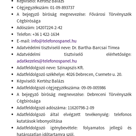
Képviselő: Kertész Balázs
Cégjegyzékszám: 01-09-893737
A bejegyző bíróság megnevezése: Fővárosi Törvényszék
Cégbírósága
Adószám: 14207224-2-42
Telefon: +36 1 422-1634
E-mail:
info@telefonospanel.hu
Adatvédelmi tisztviselő neve: Dr. Bartha-Barcsai Tímea
Adatvédelmi tisztviselő elérhetősége:
adatkezeles@telefonospanel.hu
Adatfeldolgozó neve: Szinapszis Kft.
Adatfeldolgozó székhelye: 4026 Debrecen, Csemete u. 20.
Képviselő: Kertész Balázs
Adatfeldolgozó cégjegyzékszáma: 09-09-005986
A bejegyző bíróság megnevezése: Debreceni Törvényszék
Cégbírósága
Adatfeldolgozó adószáma: 11620798-2-09
Adatfeldolgozó által elvégzett tevékenység: telefonos
kutatások lebonyolítása
Adatfeldolgozó igénybevétele: folyamatos jellegű és
határozatlan időtartamra szól.