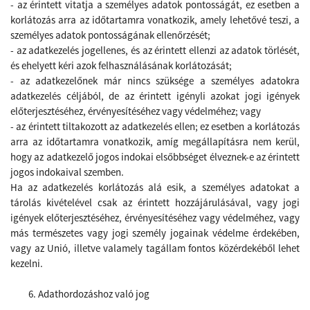
- az érintett vitatja a személyes adatok pontosságát, ez esetben a
korlátozás arra az időtartamra vonatkozik, amely lehetővé teszi, a
személyes adatok pontosságának ellenőrzését;
- az adatkezelés jogellenes, és az érintett ellenzi az adatok törlését,
és ehelyett kéri azok felhasználásának korlátozását;
- az adatkezelőnek már nincs szüksége a személyes adatokra
adatkezelés céljából, de az érintett igényli azokat jogi igények
előterjesztéséhez, érvényesítéséhez vagy védelméhez; vagy
- az érintett tiltakozott az adatkezelés ellen; ez esetben a korlátozás
arra az időtartamra vonatkozik, amíg megállapításra nem kerül,
hogy az adatkezelő jogos indokai elsőbbséget élveznek-e az érintett
jogos indokaival szemben.
Ha az adatkezelés korlátozás alá esik, a személyes adatokat a
tárolás kivételével csak az érintett hozzájárulásával, vagy jogi
igények előterjesztéséhez, érvényesítéséhez vagy védelméhez, vagy
más természetes vagy jogi személy jogainak védelme érdekében,
vagy az Unió, illetve valamely tagállam fontos közérdekéből lehet
kezelni.
Adathordozáshoz való jog