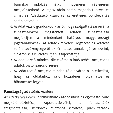
bármikor indoklás nélkül, ingyenesen véglegesen
megszüntethető. A regisztráció során megadott nevet és
címet az Adatkezelő kizárólag az esetleges pontbeváltás
során használja.
Az Adatkezelő gondoskodik arról, hogy szolgáltatásai révén a
felhasználókról megszerzett adatok felhasználása
megfeleljen a mindenkori hatályos magyarországi
jogszabályoknak. Az adatok felvétele, rögzítése és kezelése
során tevékenységéről az érintettet annak igénye szerint,
elektronikus levelezés útján is tájékoztatja.
Az Adatkezelő minden tőle elvárható intézkedést megtesz az
adatok biztonságos őrzésére.
Az Adatkezelő megtesz minden tőle elvárható intézkedést,
hogy az oldalaihoz való hozzáférés folyamatos és
hibamentes legyen.
Paneltagság adatbázis kezelése
Az adatkezelés célja:
a felhasználók azonosítása és egymástól való
megkülönböztetése, kapcsolatfelvétel, a felhasználók
szegmentálása, kérdőívek telefonos kitöltése, piackutatások