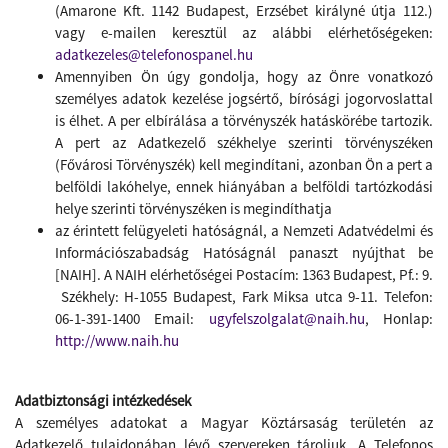
(Amarone Kft. 1142 Budapest, Erzsébet királyné útja 112.)
vagy e-mailen keresztül az alábbi elérhetőségeken:
adatkezeles@telefonospanel.hu
Amennyiben Ön úgy gondolja, hogy az Önre vonatkozó
személyes adatok kezelése jogsértő, bírósági jogorvoslattal
is élhet. A per elbírálása a törvényszék hatáskörébe tartozik.
A pert az Adatkezelő székhelye szerinti törvényszéken
(Fővárosi Törvényszék) kell megindítani, azonban Ön a pert a
belföldi lakóhelye, ennek hiányában a belföldi tartózkodási
helye szerinti törvényszéken is megindíthatja
az érintett felügyeleti hatóságnál, a Nemzeti Adatvédelmi és
Információszabadság Hatóságnál panaszt nyújthat be
[NAIH]. A NAIH elérhetőségei Postacím: 1363 Budapest, Pf.: 9.
Székhely: H-1055 Budapest, Fark Miksa utca 9-11. Telefon:
06-1-391-1400 Email:
ugyfelszolgalat@naih.hu
, Honlap:
http://www.naih.hu
Adatbiztonsági intézkedések
A személyes adatokat a Magyar Köztársaság területén az
Adatkezelő tulajdonában lévő szervereken tároljuk. A Telefonos