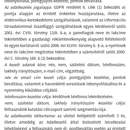
lebonyolítása, pontgyűjtés kezelése, pontok beváltása.
Az adatkezelés jogalapja:
GDPR rendelet 6. cikk (1) bekezdés a)
pontja alapján az érintett önkéntes hozzájárulása, illetve az
elektronikus kereskedelemi szolgáltatások, valamint az információs
társadalommal összefüggő szolgáltatások egyes kérdéseiről szóló
2001. évi CVIII. törvény 13/A. §-a; a paneltagok neve és lakcíme
tekintetében a gazdasági reklámtevékenység alapvető feltételeiről
és egyes korlátairól szóló 2008. évi XLVIII. törvény 6. §-a; a nyertesek
neve és lakcíme megőrzése tekintetében a számvitelről szóló 2000.
évi C. törvény 169. § (2) bekezdése.
A kezelt adatok köre:
név, nem, születési dátum, telefonszám,
lakhely irányítószám, e-mail cím, végzettség.
név és email cím kezeli célja:
pontgyűjtés kezelése, pontok
beváltása, valamint a havonkénti sorsolások lebonyolításához és a
nyeremény kiküldése céljából.
telefonszám kezelési célja:
kérdőívek telefonos lekérdezésére.
nem, születési dátum, lakhely irányítószám kezelési célja
:
felhasználók kutatási célcsoport szerinti szegmentációja.
Az adatkezelés időtartama:
az utolsó belépéstől számított 3 év,
illetve ameddig az Adatkezelő
által biztosított leiratkozási
lehetőséggel a felhasználó nem él; pontbeváltás esetén az érintett