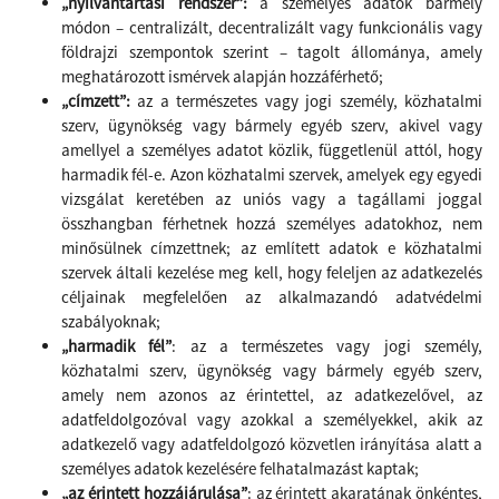
„nyilvántartási rendszer”:
a személyes adatok bármely
módon – centralizált, decentralizált vagy funkcionális vagy
földrajzi szempontok szerint – tagolt állománya, amely
meghatározott ismérvek alapján hozzáférhető;
„címzett”:
az a természetes vagy jogi személy, közhatalmi
szerv, ügynökség vagy bármely egyéb szerv, akivel vagy
amellyel a személyes adatot közlik, függetlenül attól, hogy
harmadik fél-e. Azon közhatalmi szervek, amelyek egy egyedi
vizsgálat keretében az uniós vagy a tagállami joggal
összhangban férhetnek hozzá személyes adatokhoz, nem
minősülnek címzettnek; az említett adatok e közhatalmi
szervek általi kezelése meg kell, hogy feleljen az adatkezelés
céljainak megfelelően az alkalmazandó adatvédelmi
szabályoknak;
„harmadik fél”
: az a természetes vagy jogi személy,
közhatalmi szerv, ügynökség vagy bármely egyéb szerv,
amely nem azonos az érintettel, az adatkezelővel, az
adatfeldolgozóval vagy azokkal a személyekkel, akik az
adatkezelő vagy adatfeldolgozó közvetlen irányítása alatt a
személyes adatok kezelésére felhatalmazást kaptak;
„az érintett hozzájárulása”
: az érintett akaratának önkéntes,