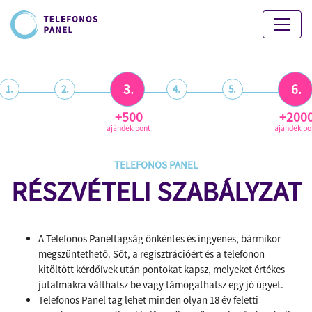
3.
6.
1.
2.
4.
5.
+500
+200
ajándék pont
ajándék po
TELEFONOS PANEL
RÉSZVÉTELI SZABÁLYZAT
A Telefonos Paneltagság önkéntes és ingyenes, bármikor
megszüntethető. Sőt, a regisztrációért és a telefonon
kitöltött kérdőívek után pontokat kapsz, melyeket értékes
jutalmakra válthatsz be vagy támogathatsz egy jó ügyet.
Telefonos Panel tag lehet minden olyan 18 év feletti