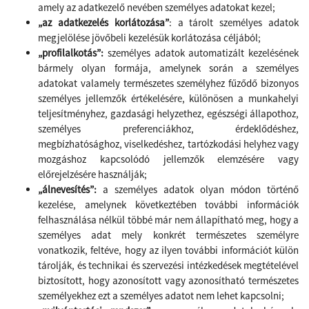
amely az adatkezelő nevében személyes adatokat kezel;
„az adatkezelés korlátozása”
: a tárolt személyes adatok
megjelölése jövőbeli kezelésük korlátozása céljából;
„profilalkotás”:
személyes adatok automatizált kezelésének
bármely olyan formája, amelynek során a személyes
adatokat valamely természetes személyhez fűződő bizonyos
személyes jellemzők értékelésére, különösen a munkahelyi
teljesítményhez, gazdasági helyzethez, egészségi állapothoz,
személyes preferenciákhoz, érdeklődéshez,
megbízhatósághoz, viselkedéshez, tartózkodási helyhez vagy
mozgáshoz kapcsolódó jellemzők elemzésére vagy
előrejelzésére használják;
„álnevesítés”:
a személyes adatok olyan módon történő
kezelése, amelynek következtében további információk
felhasználása nélkül többé már nem állapítható meg, hogy a
személyes adat mely konkrét természetes személyre
vonatkozik, feltéve, hogy az ilyen további információt külön
tárolják, és technikai és szervezési intézkedések megtételével
biztosított, hogy azonosított vagy azonosítható természetes
személyekhez ezt a személyes adatot nem lehet kapcsolni;