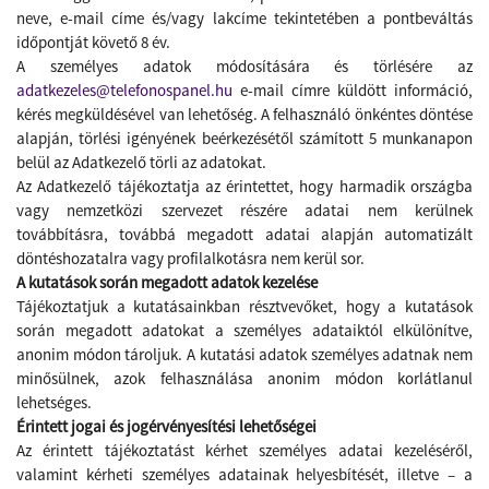
neve, e-mail címe és/vagy lakcíme tekintetében a pontbeváltás
időpontját követő 8 év.
A személyes adatok módosítására és törlésére az
adatkezeles@telefonospanel.hu
e-mail címre küldött információ,
kérés megküldésével van lehetőség. A
felhasználó önkéntes döntése
alapján, törlési igényének beérkezésétől számított 5 munkanapon
belül az Adatkezelő törli az adatokat.
Az Adatkezelő tájékoztatja az érintettet, hogy harmadik országba
vagy nemzetközi szervezet részére adatai nem kerülnek
továbbításra, továbbá megadott adatai alapján automatizált
döntéshozatalra vagy profilalkotásra nem kerül sor.
A kutatások során megadott adatok kezelése
Tájékoztatjuk a kutatásainkban résztvevőket, hogy a kutatások
során megadott adatokat a személyes adataiktól elkülönítve,
anonim módon tároljuk. A kutatási adatok személyes adatnak nem
minősülnek, azok felhasználása anonim módon korlátlanul
lehetséges.
Érintett jogai és jogérvényesítési lehetőségei
Az érintett tájékoztatást kérhet személyes adatai kezeléséről,
valamint kérheti személyes adatainak helyesbítését, illetve – a