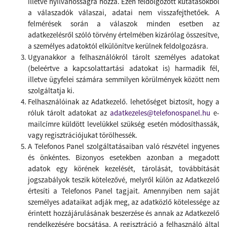
illetve nyilvánosságra hozza. Ezen feldolgozott kutatásokból
a válaszadók válaszai, adatai nem visszafejthetőek. A
felmérések során a válaszok minden esetben az
adatkezelésről szóló törvény értelmében kizárólag összesítve,
a személyes adatoktól elkülönítve kerülnek feldolgozásra.
Ugyanakkor a felhasználókról tárolt személyes adatokat
(beleértve a kapcsolattartási adatokat is) harmadik fél,
illetve ügyfelei számára semmilyen körülmények között nem
szolgáltatja ki.
Felhasználóinak az Adatkezelő. lehetőséget biztosít, hogy a
róluk tárolt adatokat az
adatkezeles@telefonospanel.hu
e-
mailcímre küldött levelükkel szükség esetén módosíthassák,
vagy regisztrációjukat törölhessék.
A Telefonos Panel szolgáltatásaiban való részvétel ingyenes
és önkéntes. Bizonyos esetekben azonban a megadott
adatok egy körének kezelését, tárolását, továbbítását
jogszabályok teszik kötelezővé, melyről külön az Adatkezelő
értesíti a Telefonos Panel tagjait.
Amennyiben nem saját
személyes adataikat adják meg, az adatközlő kötelessége az
érintett hozzájárulásának beszerzése és annak az Adatkezelő
rendelkezésére bocsátása. A regisztráció a felhasználó által